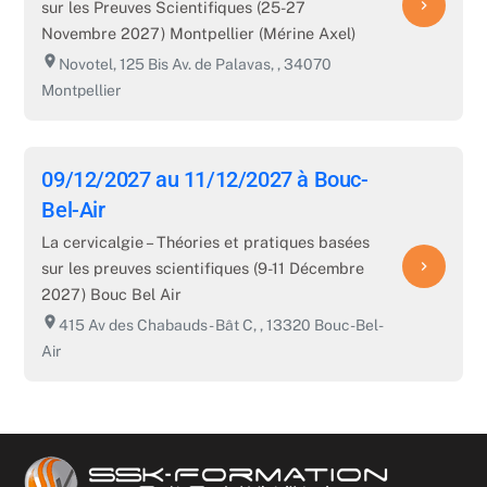
navigate_next
sur les Preuves Scientifiques (25-27
Novembre 2027) Montpellier (Mérine Axel)
room
Novotel, 125 Bis Av. de Palavas, , 34070
Montpellier
09/12/2027 au 11/12/2027 à Bouc-
Bel-Air
La cervicalgie – Théories et pratiques basées
navigate_next
sur les preuves scientifiques (9-11 Décembre
2027) Bouc Bel Air
room
415 Av des Chabauds - Bât C, , 13320 Bouc-Bel-
Air