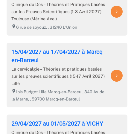
Clinique du Dos – Théories et Pratiques basées
sur les Preuves Scientifiques (1-3 Avril 2027)
navigate_next
Toulouse (Mérine Axel)
room
6 rue de soyouz, , 31240 L'Union
15/04/2027 au 17/04/2027 à Marcq-
en-Barœul
La cervicalgie – Théories et pratiques basées
navigate_next
sur les preuves scientifiques (15-17 Avril 2027)
Lille
room
Ibis Budget Lille Marcq-en-Baroeul, 340 Av. de
la Marne, , 59700 Marcq-en-Barœul
29/04/2027 au 01/05/2027 à VICHY
Clinique du Dos – Théories et Pratiques basées