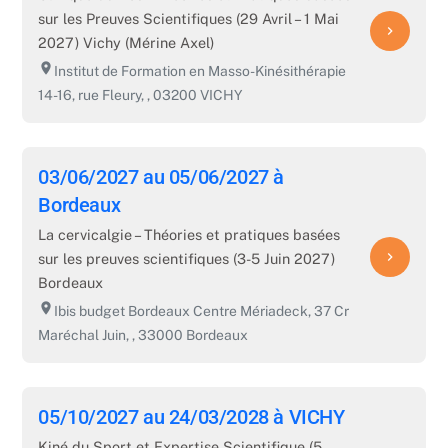
sur les Preuves Scientifiques (29 Avril – 1 Mai
navigate_next
2027) Vichy (Mérine Axel)
room
Institut de Formation en Masso-Kinésithérapie
14-16, rue Fleury, , 03200 VICHY
03/06/2027 au 05/06/2027 à
Bordeaux
La cervicalgie – Théories et pratiques basées
navigate_next
sur les preuves scientifiques (3-5 Juin 2027)
Bordeaux
room
Ibis budget Bordeaux Centre Mériadeck, 37 Cr
Maréchal Juin, , 33000 Bordeaux
05/10/2027 au 24/03/2028 à VICHY
Kiné du Sport et Expertise Scientifique (5