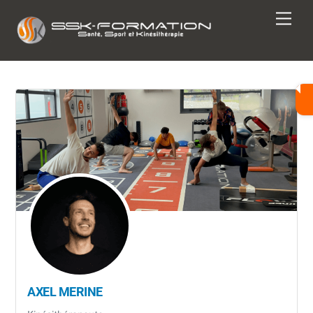
Skip
Men
to
content
AXEL MERINE