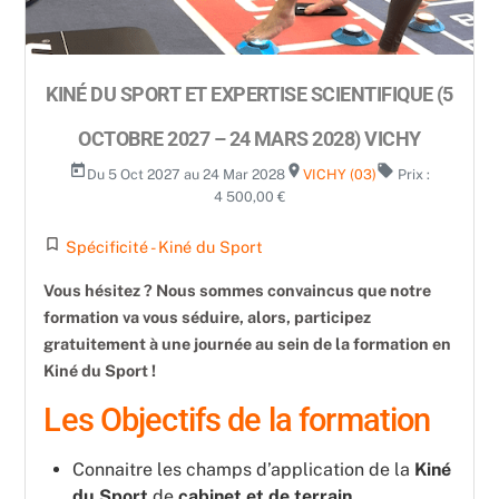
KINÉ DU SPORT ET EXPERTISE SCIENTIFIQUE (5
OCTOBRE 2027 – 24 MARS 2028) VICHY
today
room
local_offer
Du 5 Oct 2027 au 24 Mar 2028
VICHY (03)
Prix :
4 500,00 €
turned_in_not
Spécificité - Kiné du Sport
Vous hésitez ? Nous sommes convaincus que notre
formation va vous séduire, alors, participez
gratuitement à une journée au sein de la formation en
Kiné du Sport !
Les Objectifs de la formation
Connaitre les champs d’application de la
Kiné
du Sport
de
cabinet et de terrain