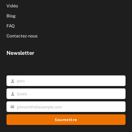
Vidéo
Blog
FAQ
Contactez-nous
Newsletter
John
Prénom
Smith
Nom
johnsmith@example.com
Votre
email
Soumettre