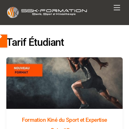
Skip
Men
to
content
chercher
Tarif Étudiant
Formation Kiné du Sport et Expertise