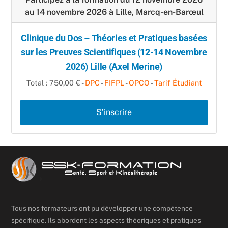
au 14 novembre 2026 à Lille, Marcq-en-Barœul
Clinique du Dos – Théories et Pratiques basées
sur les Preuves Scientifiques (12-14 Novembre
2026) Lille (Axel Merine)
Total : 750,00 € -
DPC
-
FIFPL
-
OPCO
-
Tarif Étudiant
S’inscrire
Tous nos formateurs ont pu développer une compétence
spécifique. Ils abordent les aspects théoriques et pratiques