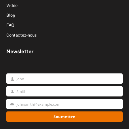
Vidéo
Blog
FAQ
Contactez-nous
Newsletter
John
Prénom
Smith
Nom
johnsmith@example.com
Votre
email
Soumettre