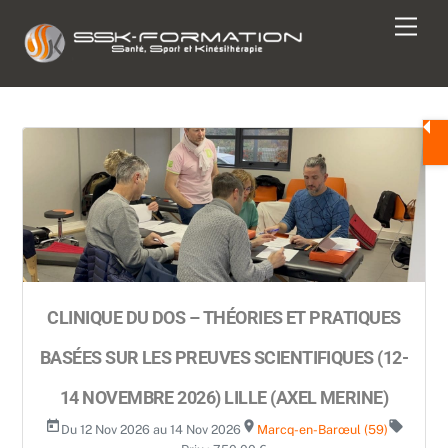
Skip
Men
to
content
CLINIQUE DU DOS – THÉORIES ET PRATIQUES
BASÉES SUR LES PREUVES SCIENTIFIQUES (12-
14 NOVEMBRE 2026) LILLE (AXEL MERINE)
today
room
local_offer
Du 12 Nov 2026 au 14 Nov 2026
Marcq-en-Barœul (59)