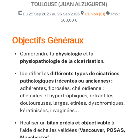
TOULOUSE (JUAN ALZUGUREN)
today
room
local_offer
Du 25 Sep 2026 au 26 Sep 2026
L'Union (31)
Prix :
560,00 €
Objectifs Généraux
Comprendre la
physiologie
et la
physiopathologie de la cicatrisation.
Identifier les
différents types de cicatrices
pathologiques (récentes ou anciennes) :
adhérentes, fibrosées, chéloïdienne :
chéloides et hypertrophiques, rétractiles,
douloureuses, larges, étirées, dyschromiques,
kératinisées, invaginées...
Réaliser un
bilan précis et objectivable
à
l’aide d’échelles validées (
Vancouver, POSAS,
Manchester
).