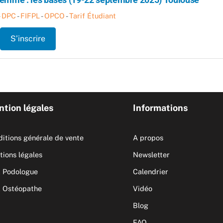
-
DPC
-
FIFPL
-
OPCO
-
Tarif Étudiant
S’inscrire
tion légales
Informations
itions générale de vente
A propos
ions légales
Newsletter
 Podologue
Calendrier
 Ostéopathe
Vidéo
Blog
FAQ