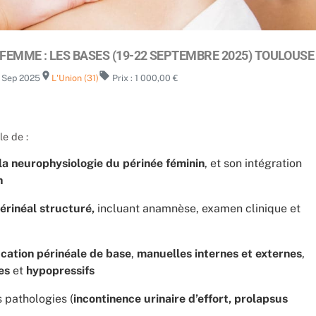
FEMME : LES BASES (19-22 SEPTEMBRE 2025) TOULOUSE
room
local_offer
2 Sep 2025
L'Union (31)
Prix : 1 000,00 €
le de :
 la neurophysiologie du périnée féminin
, et son intégration
n
érinéal structuré,
incluant anamnèse, examen clinique et
cation périnéale de base
,
manuelles internes et externes
,
es
et
hypopressifs
 pathologies (
incontinence urinaire d’effort, prolapsus