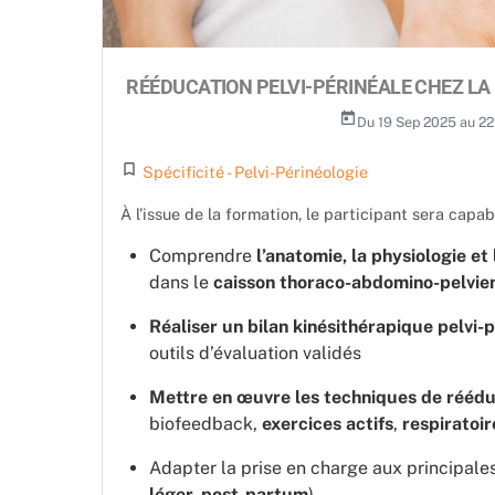
RÉÉDUCATION PELVI-PÉRINÉALE CHEZ LA 
today
Du 19 Sep 2025 au 2
turned_in_not
Spécificité - Pelvi-Périnéologie
À l’issue de la formation, le participant sera capab
Comprendre
l’anatomie, la physiologie et
dans le
caisson thoraco-abdomino-pelvie
Réaliser un bilan kinésithérapique pelvi-p
outils d’évaluation validés
Mettre en œuvre les techniques de réédu
biofeedback,
exercices actifs
,
respiratoir
Adapter la prise en charge aux principales
léger, post-partum
)