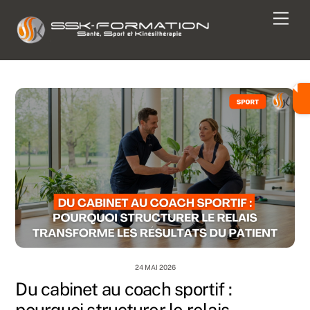
Skip
Men
to
content
24 MAI 2026
Du cabinet au coach sportif :