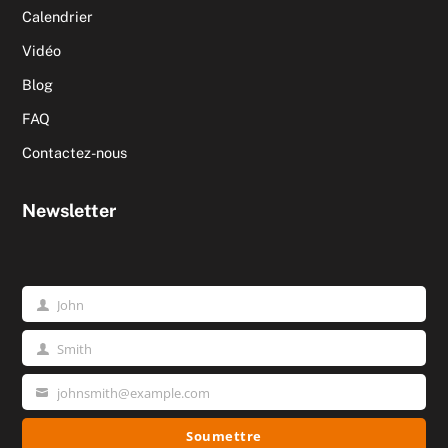
Calendrier
Vidéo
Blog
FAQ
Contactez-nous
Newsletter
John
Prénom
Smith
Nom
johnsmith@example.com
Votre
email
Soumettre