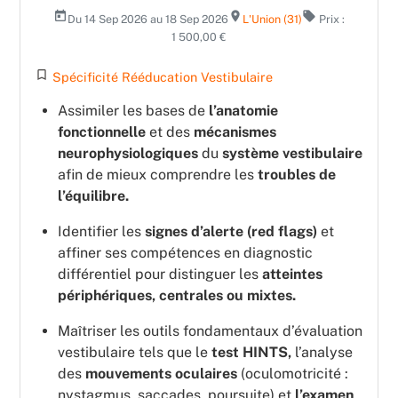
today
room
local_offer
Du 14 Sep 2026 au 18 Sep 2026
L'Union (31)
Prix :
1 500,00 €
turned_in_not
Spécificité Rééducation Vestibulaire
Assimiler les bases de
l’anatomie
fonctionnelle
et des
mécanismes
neurophysiologiques
du
système vestibulaire
afin de mieux comprendre les
troubles de
l’équilibre.
Identifier les
signes d’alerte (red flags)
et
affiner ses compétences en diagnostic
différentiel pour distinguer les
atteintes
périphériques, centrales ou mixtes.
Maîtriser les outils fondamentaux d’évaluation
vestibulaire tels que le
test HINTS,
l’analyse
des
mouvements oculaires
(oculomotricité :
nystagmus, saccades, poursuite) et
l’examen