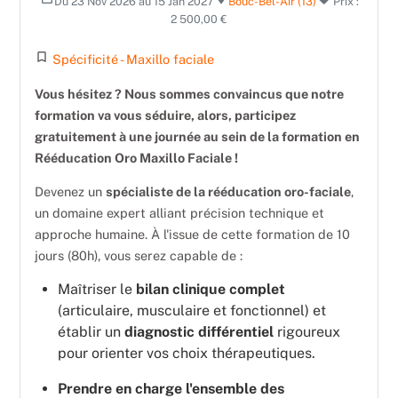
Du 23 Nov 2026 au 15 Jan 2027
Bouc-Bel-Air (13)
Prix :
2 500,00 €
turned_in_not
Spécificité - Maxillo faciale
Vous hésitez ? Nous sommes convaincus que notre
formation va vous séduire, alors, participez
gratuitement à une journée au sein de la formation en
Rééducation Oro Maxillo Faciale !
Devenez un
spécialiste de la rééducation oro-faciale
,
un domaine expert alliant précision technique et
approche humaine. À l'issue de cette formation de 10
jours (80h), vous serez capable de :
Maîtriser le
bilan clinique complet
(articulaire, musculaire et fonctionnel) et
établir un
diagnostic différentiel
rigoureux
pour orienter vos choix thérapeutiques.
Prendre en charge l'ensemble des