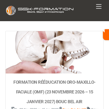
Skip
Men
to
content
FORMATION RÉÉDUCATION ORO-MAXILLO-
FACIALE (OMF) (23 NOVEMBRE 2026 – 15
JANVIER 2027) BOUC BEL AIR
today
room
local_offer