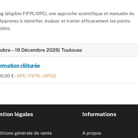
g (éligible FIFPL/DPC), une approche scientifique et manuelle du
renez à identifier, évaluer et traiter efficacement les points
lète.
tobre – 19 Décembre 2026) Toulouse
rmation clôturée
00,00 € -
DPC
-
FIFPL
-
OPCO
tion légales
Informations
itions générale de vente
A propos