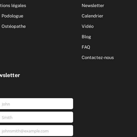
ions légales
Newsletter
 Podologue
Calendrier
 Ostéopathe
Vidéo
Blog
FAQ
Contactez-nous
sletter
John
nom
Smith
m
johnsmith@example.com
e