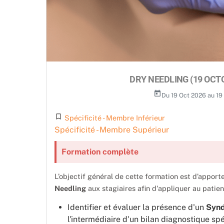
DRY NEEDLING (19 OCT
today
Du 19 Oct 2026 au 1
turned_in_not
Spécificité - Membre Inférieur
Spécificité - Membre Supérieur
Formation complète
L’objectif général de cette formation est d’appo
Needling
aux stagiaires afin d'appliquer au patien
Identifier et évaluer la présence d'un
Synd
l'intermédiaire d'un bilan diagnostique sp