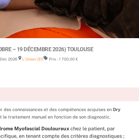
OBRE – 19 DÉCEMBRE 2026) TOULOUSE
room
local_offer
9 Déc 2026
L'Union (31)
Prix : 1 700,00 €
rter des connaissances et des compétences acquises en
Dry
t le traitement manuel en fonction de son diagnostic.
rome Myofascial Douloureux
chez le patient, par
écifique, en tenant compte des critères diagnostiques ;