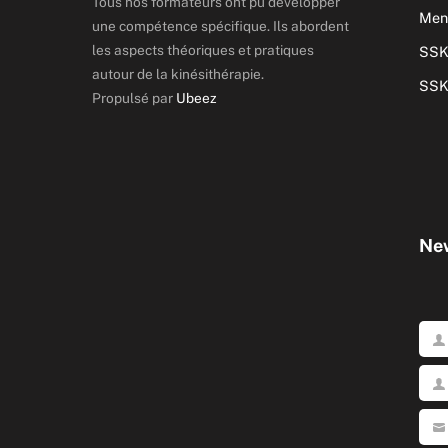
Tous nos formateurs ont pu développer
Ment
une compétence spécifique. Ils abordent
les aspects théoriques et pratiques
SSK
autour de la kinésithérapie.
SSK
Propulsé par
Ubeez
New
Pré
No
Votr