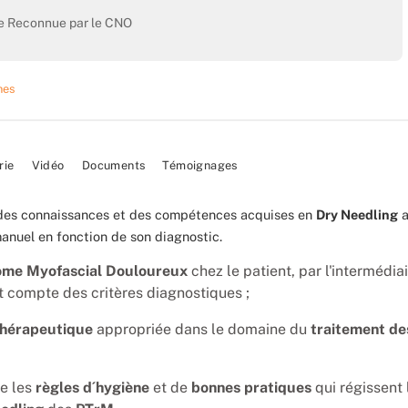
ce Reconnue par le CNO
hes
rie
Vidéo
Documents
Témoignages
r des connaissances et des compétences acquises en
Dry Needling
a
manuel en fonction de son diagnostic.
me Myofascial Douloureux
chez le patient, par l'intermédia
t compte des critères diagnostiques ;
hérapeutique
appropriée dans le domaine du
traitement de
e les
règles d´hygiène
et de
bonnes pratiques
qui régissent 