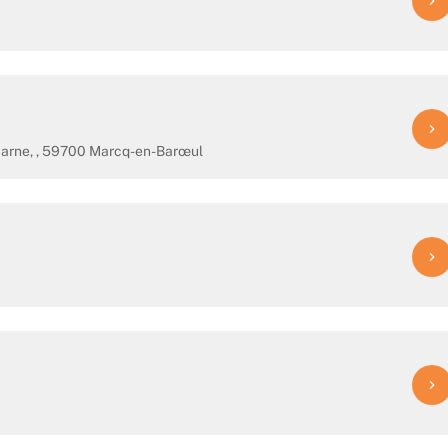
navigate_next
navigate_next
 Marne, , 59700 Marcq-en-Barœul
navigate_next
navigate_next