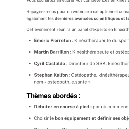
Vous souhaitez améliorer vos compétences en kinésit
Rejoignez-nous pour un webinaire exceptionnel cons
également les
dernières avancées scientifiques et t
Cet événement réunira un panel d’experts en kinésith
Emeric Pierreton
: Kinésithérapeute du sport
Martin Barrillon
: Kinésithérapeute et ostéop
Cyril Castaldo
: Directeur de SSK, kinésithé
Stephan Kalfon
: Ostéopathe, kinésithérapeu
nom « osteopath_e.sante ».
Thèmes abordés :
Débuter en course à pied :
par où commence
Choisir le
bon équipement et définir ses obje