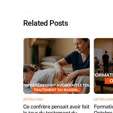
Related Posts
ARTICLE SSK
ARTICLE SS
Ce confrère pensait avoir fait
Formatio
le tour du traitement du
Octobre