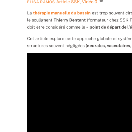
Article SSK
,
Vidéo
0
ELISA RAMOS
La
thérapie manuelle du bassin
est trop souvent cir
le soulignent
Thierry Dentant
(formateur chez SSK F
doit être considéré comme le «
point de départ de l’
Cet article explore cette approche globale et systém
structures souvent négligées (
neurales, vasculaires,