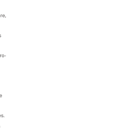
re,
s
ro-
e
s.
f