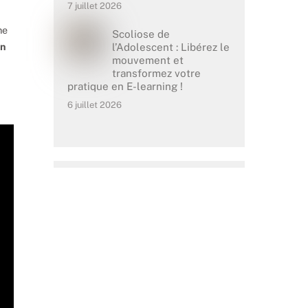
7 juillet 2026
me
Scoliose de
in
l’Adolescent : Libérez le
mouvement et
transformez votre
pratique en E-learning !
6 juillet 2026