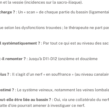
in et la vessie (incidences sur la sacro-iliaque).
 charge ?
: Un « scan » de chaque partie du bassin (ligamentai
lue selon les dysfonctions trouvées ; le thérapeute ne part pa
il systématiquement ?
: Par tout ce qui est au niveau des sac
t-il remonter ?
: Jusqu’à D11-D12 (onzième et douzième
plus ?
: Il s’agit d’un nerf « en souffrance » (au niveau canalair
estimé ?
: Le système veineux, notamment les veines lombale
ut-elle être liée au bassin ?
: Oui, via une collatérale du ner
atte d’oie pourrait amener à investiguer ce nerf.