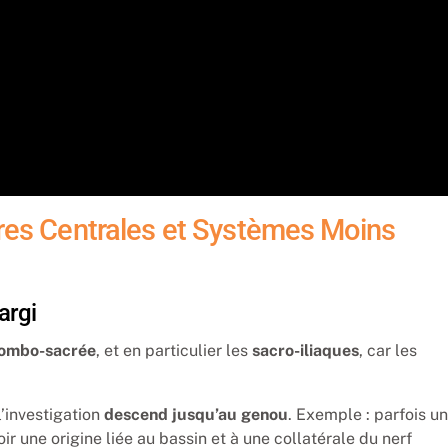
ures Centrales et Systèmes Moins
argi
lombo-sacrée
, et en particulier les
sacro-iliaques
, car les
l’investigation
descend jusqu’au genou
. Exemple : parfois u
ir une origine liée au bassin et à une collatérale du nerf