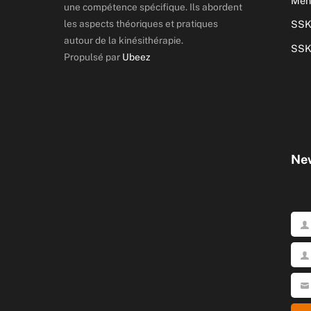
Ment
une compétence spécifique. Ils abordent
les aspects théoriques et pratiques
SSK
autour de la kinésithérapie.
SSK
Propulsé par
Ubeez
New
Pré
No
Votr
emai