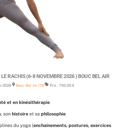
E RACHIS (6-8 NOVEMBRE 2026 ) BOUC BEL AIR
room
local_offer
ov 2026
Bouc-Bel-Air (13)
Prix : 750,00 €
té et en kinésithérapie
s
, son
histoire
et sa
philosophie
iplines du yoga (
enchainements, postures, exercices