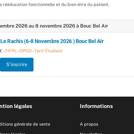
la rééducation fonctionnelle et du bien-être du patient.
novembre 2026 au 8 novembre 2026 à Bouc Bel Air
Le Rachis (6-8 Novembre 2026 ) Bouc Bel Air
€ -
FIFPL
-
OPCO
-
Tarif Étudiant
S’inscrire
tion légales
Informations
itions générale de vente
A propos