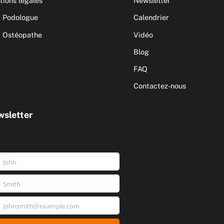
ions légales
Newsletter
 Podologue
Calendrier
 Ostéopathe
Vidéo
Blog
FAQ
Contactez-nous
sletter
John
nom
Smith
m
johnsmith@example.com
e
l