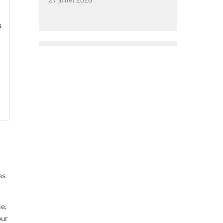
27 juillet 2026
s
es
e,
our