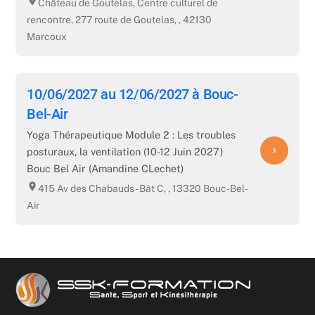
room
Château de Goutelas, Centre culturel de
rencontre, 277 route de Goutelas, , 42130
Marcoux
10/06/2027 au 12/06/2027 à Bouc-
Bel-Air
Yoga Thérapeutique Module 2 : Les troubles
navigate_next
posturaux, la ventilation (10-12 Juin 2027)
Bouc Bel Air (Amandine CLechet)
room
415 Av des Chabauds - Bât C, , 13320 Bouc-Bel-
Air