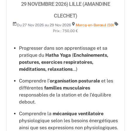
29 NOVEMBRE 2026) LILLE (AMANDINE
CLECHET)
today
room
local_offer
Du 27 Nov 2026 au 29 Nov 2026
Marcq-en-Barœul (59)
Prix : 750,00 €
Progresser dans son apprentissage et sa
pratique du
Hatha Yoga
(
Enchaînements,
postures, exercices respiratoires,
méditations, relaxations
…)
Comprendre l’
organisation posturale
et les
différentes
familles musculaires
responsables de la station et de l’équilibre
debout.
Comprendre la
mécanique ventilatoire
physiologique selon les besoins énergétiques
ainsi que ses expressions non physiologiques.