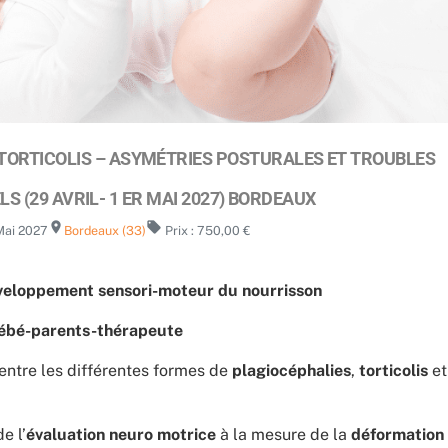
TORTICOLIS – ASYMÉTRIES POSTURALES ET TROUBLES
 (29 AVRIL- 1 ER MAI 2027) BORDEAUX
room
local_offer
Mai 2027
Bordeaux (33)
Prix : 750,00 €
veloppement sensori-moteur du nourrisson
bé-parents-thérapeute
entre les différentes formes de
plagiocéphalies
,
torticolis
et
e l’
évaluation neuro motrice
à la mesure de la
déformation