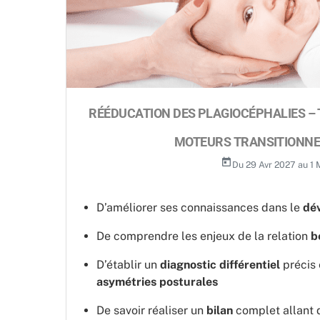
RÉÉDUCATION DES PLAGIOCÉPHALIES – 
MOTEURS TRANSITIONNELS
today
Du 29 Avr 2027 au 1 
D’améliorer ses connaissances dans le
dé
De comprendre les enjeux de la relation
bé
D’établir un
diagnostic différentiel
précis 
asymétries posturales
De savoir réaliser un
bilan
complet allant d