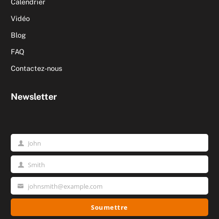
Calendrier
Vidéo
Blog
FAQ
Contactez-nous
Newsletter
John
Prénom
Smith
Nom
johnsmith@example.com
Votre
email
Soumettre