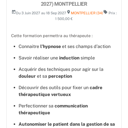
2027) MONTPELLIER
today
room
local_offer
Du 3 Juin 2027 au 18 Sep 2027
MONTPELLIER (34)
Prix :
1 500,00 €
Cette formation permettra au thérapeute :
Connaitre
l’hypnose
et ses champs d’action
Savoir réaliser une
induction
simple
Acquérir des techniques pour agir sur la
douleur
et sa
perception
Découvrir des outils pour fixer un
cadre
thérapeutique vertueux
Perfectionner sa
communication
thérapeutique
Autonomiser le patient dans la gestion de sa