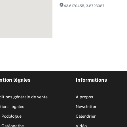
explore
43.6170455, 3.8723087
tion légales
Informations
itions générale de vente
A propos
ions légales
Newsletter
 Podologue
Calendrier
 Ostéopathe
Vidéo