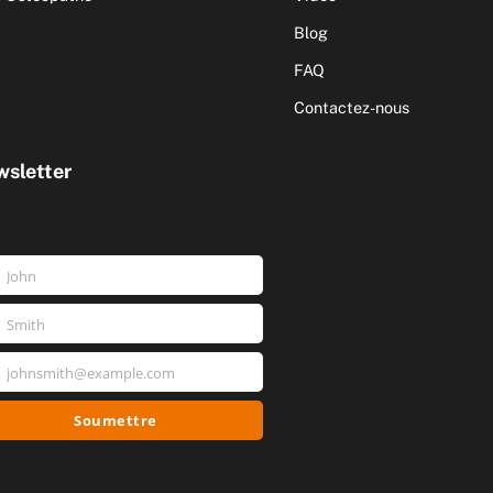
Blog
FAQ
Contactez-nous
sletter
John
nom
Smith
m
johnsmith@example.com
e
l
Soumettre