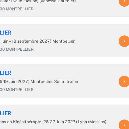
lier (Salle Flexion) (Vanessa Gauthier)
navigate_next
4000 MONTPELLIER
LIER
3 juin – 18 septembre 2027) Montpellier
navigate_next
4000 MONTPELLIER
LIER
6-19 Juin 2027) Montpellier Salle flexion
navigate_next
4000 MONTPELLIER
LIER
 ans en Kinésithérapie (25-27 Juin 2027) Lyon (Messina)
navigate_next