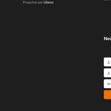
Propulsé par
Ubeez
New
Pré
No
Votr
emai