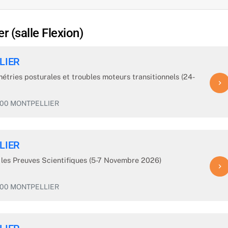
r (salle Flexion)
LIER
métries posturales et troubles moteurs transitionnels (24-
navigate_next
4000 MONTPELLIER
LIER
r les Preuves Scientifiques (5-7 Novembre 2026)
navigate_next
4000 MONTPELLIER