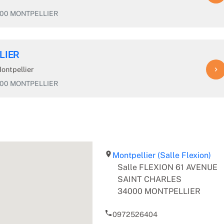
4000 MONTPELLIER
LIER
ontpellier
navigate_next
4000 MONTPELLIER
room
Montpellier (Salle Flexion)
Salle FLEXION 61 AVENUE
SAINT CHARLES
34000 MONTPELLIER
phone
0972526404