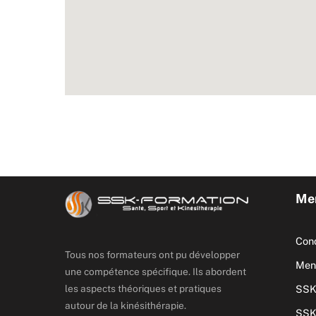
Men
Cond
Tous nos formateurs ont pu développer
Ment
une compétence spécifique. Ils abordent
les aspects théoriques et pratiques
SSK
autour de la kinésithérapie.
SSK