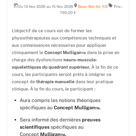
today
room
local_offer
Du 13 Nov 2026 au 15 Nov 2026
Bouc-Bel-Air (13)
Prix :
790,00 €
L’objectif de ce cours est de former les
physiothérapeutes aux compétences techniques et
aux connaissances nécessaires pour appliquer
cliniquement le
Concept Mulligan™
dans la prise en
charge des dysfonctions
neuro-musculo-
squelettiques du quadrant supérieur.
À la fin de ce
cours, les participants seront prêts à intégrer ce
concept de
thérapie manuelle
dans leur pratique
clinique. À la fin du cours, le participant :
Aura compris les notions théoriques
spécifiques au
Concept Mulligan™.
Sera informé des dernières
preuves
scientifiques
spécifiques au
Concept
Mulligan™.