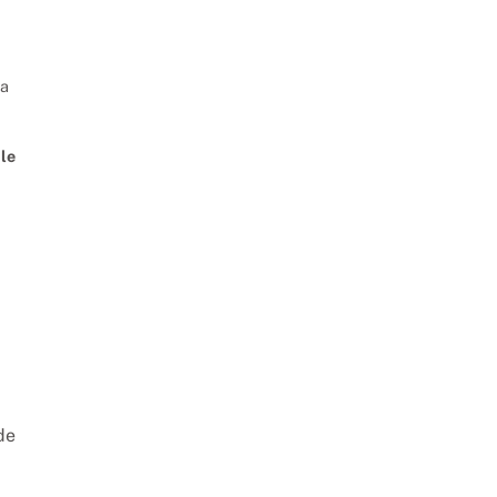
la
le
de