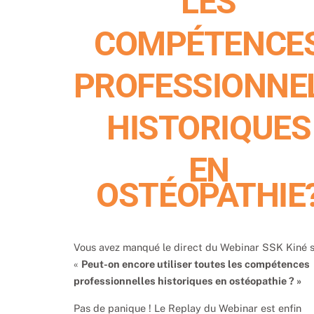
LES
COMPÉTENCE
PROFESSIONNE
HISTORIQUES
EN
OSTÉOPATHIE
Vous avez manqué le direct du Webinar SSK Kiné 
«
Peut-on encore utiliser toutes les compétences
professionnelles historiques en ostéopathie ? »
Pas de panique ! Le Replay du Webinar est enfin