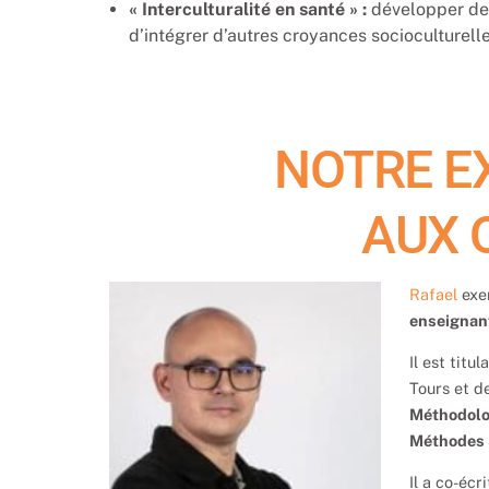
« Interculturalité en santé » :
développer des
d’intégrer d’autres croyances socioculturell
NOTRE E
AUX 
Rafael
exe
enseignan
Il est titu
Tours et de
Méthodolog
Méthodes 
Il a co-écr