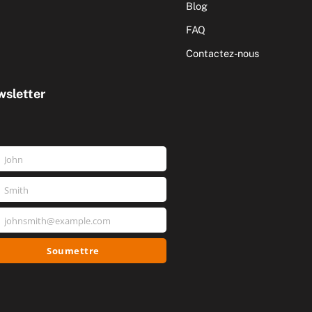
Blog
FAQ
Contactez-nous
sletter
John
nom
Smith
m
johnsmith@example.com
e
l
Soumettre