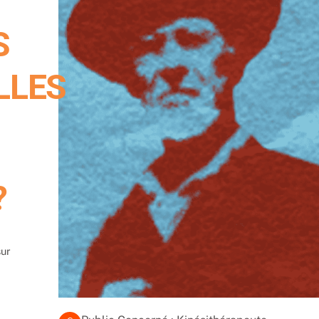
S
LLES
?
sur