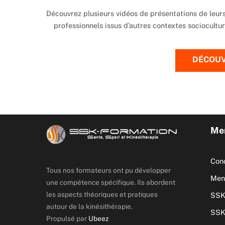
Découvrez plusieurs vidéos de présentations de leurs
professionnels issus d’autres contextes socioculturel
DÉCOUV
Men
Cond
Tous nos formateurs ont pu développer
Ment
une compétence spécifique. Ils abordent
les aspects théoriques et pratiques
SSK
autour de la kinésithérapie.
SSK
Propulsé par
Ubeez