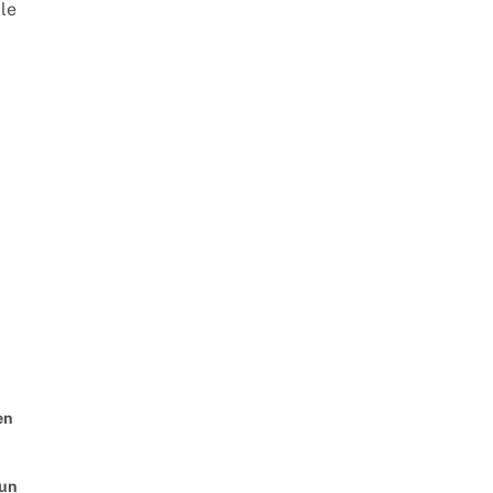
le
en
’un