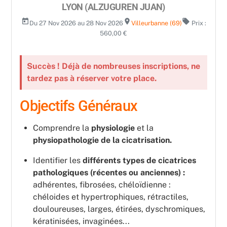
LYON (ALZUGUREN JUAN)
today
room
local_offer
Du 27 Nov 2026 au 28 Nov 2026
Villeurbanne (69)
Prix :
560,00 €
Succès ! Déjà de nombreuses inscriptions, ne
tardez pas à réserver votre place.
Objectifs Généraux
Comprendre la
physiologie
et la
physiopathologie de la cicatrisation.
Identifier les
différents types de cicatrices
pathologiques (récentes ou anciennes) :
adhérentes, fibrosées, chéloïdienne :
chéloides et hypertrophiques, rétractiles,
douloureuses, larges, étirées, dyschromiques,
kératinisées, invaginées...