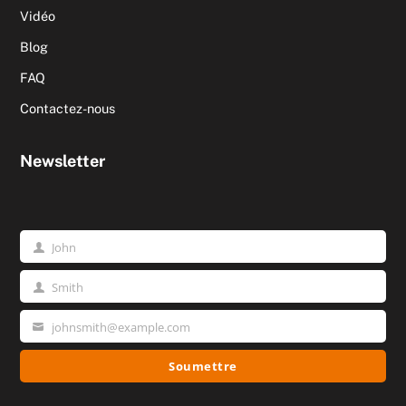
Vidéo
Blog
FAQ
Contactez-nous
Newsletter
John
Prénom
Smith
Nom
johnsmith@example.com
Votre
email
Soumettre