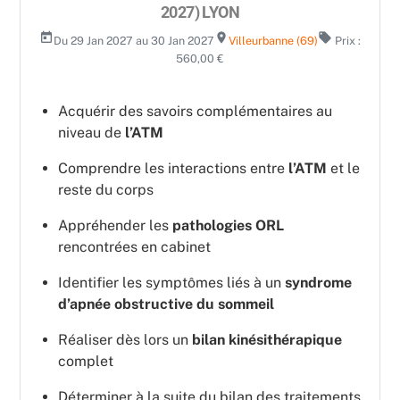
2027) LYON
today
room
local_offer
Du 29 Jan 2027 au 30 Jan 2027
Villeurbanne (69)
Prix :
560,00 €
Acquérir des savoirs complémentaires au
niveau de
l’ATM
Comprendre les interactions entre
l’ATM
et le
reste du corps
Appréhender les
pathologies ORL
rencontrées en cabinet
Identifier les symptômes liés à un
syndrome
d’apnée obstructive du sommeil
Réaliser dès lors un
bilan kinésithérapique
complet
Déterminer à la suite du bilan des traitements