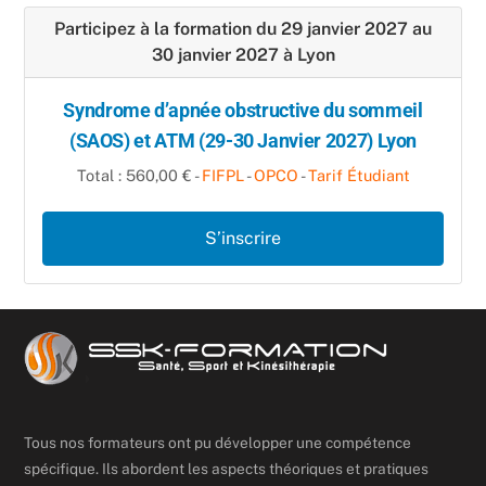
Participez à la formation du 29 janvier 2027 au
30 janvier 2027 à Lyon
Syndrome d’apnée obstructive du sommeil
(SAOS) et ATM (29-30 Janvier 2027) Lyon
Total : 560,00 € -
FIFPL
-
OPCO
-
Tarif Étudiant
S’inscrire
Tous nos formateurs ont pu développer une compétence
spécifique. Ils abordent les aspects théoriques et pratiques