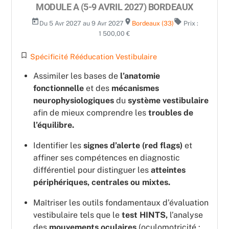
MODULE A (5-9 AVRIL 2027) BORDEAUX
today
room
local_offer
Du 5 Avr 2027 au 9 Avr 2027
Bordeaux (33)
Prix :
1 500,00 €
turned_in_not
Spécificité Rééducation Vestibulaire
Assimiler les bases de
l’anatomie
fonctionnelle
et des
mécanismes
neurophysiologiques
du
système vestibulaire
afin de mieux comprendre les
troubles de
l’équilibre.
Identifier les
signes d’alerte (red flags)
et
affiner ses compétences en diagnostic
différentiel pour distinguer les
atteintes
périphériques, centrales ou mixtes.
Maîtriser les outils fondamentaux d’évaluation
vestibulaire tels que le
test HINTS,
l’analyse
des
mouvements oculaires
(oculomotricité :