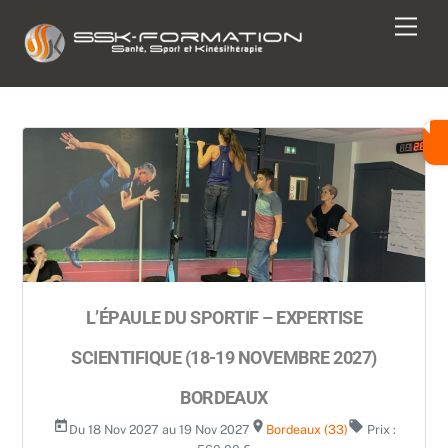
Skip
Men
to
content
L’ÉPAULE DU SPORTIF – EXPERTISE
SCIENTIFIQUE (18-19 NOVEMBRE 2027)
BORDEAUX
today
room
local_offer
Du 18 Nov 2027 au 19 Nov 2027
Bordeaux (33)
Prix :