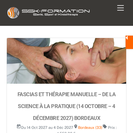
Skip
Men
to
content
FASCIAS ET THÉRAPIE MANUELLE – DE LA
SCIENCE À LA PRATIQUE (14 OCTOBRE – 4
DÉCEMBRE 2027) BORDEAUX
today
room
local_offer
Du 14 Oct 2027 au 4 Déc 2027
Bordeaux (33)
Prix :