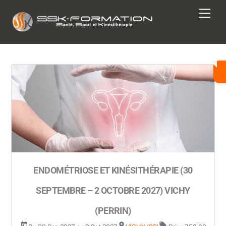
Skip
Men
to
content
ENDOMÉTRIOSE ET KINÉSITHÉRAPIE (30
SEPTEMBRE – 2 OCTOBRE 2027) VICHY
(PERRIN)
today
room
local_offer