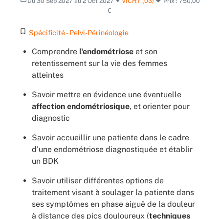
Du 30 Sep 2027 au 2 Oct 2027
VICHY (03)
Prix : 750,00
€
turned_in_not
Spécificité - Pelvi-Périnéologie
Comprendre
l'endométriose
et son
retentissement sur la vie des femmes
atteintes
Savoir mettre en évidence une éventuelle
affection endométriosique
, et orienter pour
diagnostic
Savoir accueillir une patiente dans le cadre
d'une endométriose diagnostiquée et établir
un BDK
Savoir utiliser différentes options de
traitement visant à soulager la patiente dans
ses symptômes en phase aiguë de la douleur
à distance des pics douloureux (
techniques