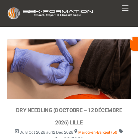
Skip
Men
to
content
DRY NEEDLING (8 OCTOBRE – 12 DÉCEMBRE
2026) LILLE
today
room
local_offer
Du 8 Oct 2026 au 12 Déc 2026
Marcq-en-Barœul (59)