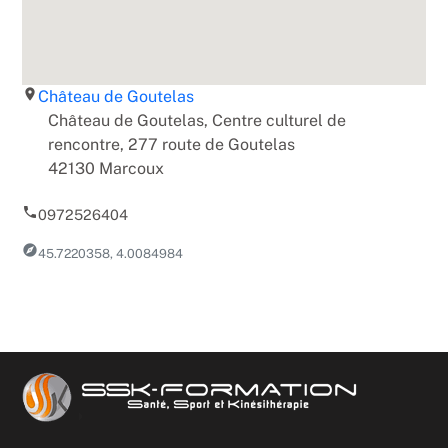
room
Château de Goutelas
Château de Goutelas, Centre culturel de
rencontre, 277 route de Goutelas
42130 Marcoux
phone
0972526404
explore
45.7220358, 4.0084984