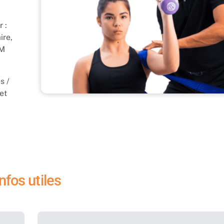
 :
ire,
TM
s /
 et
Infos utiles